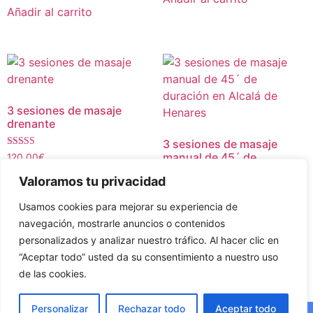
Añadir al carrito
3 sesiones de masaje
drenante
3 sesiones de masaje
Valorado con
manual de 45´ de
120.00
€
5.00
duración en Alcalá de
de 5
Valoramos tu privacidad
Henares
Añadir al carrito
Usamos cookies para mejorar su experiencia de
Valorado con
79.00
€
navegación, mostrarle anuncios o contenidos
5.00
de 5
personalizados y analizar nuestro tráfico. Al hacer clic en
Añadir al carrito
“Aceptar todo” usted da su consentimiento a nuestro uso
de las cookies.
Personalizar
Rechazar todo
Aceptar todo