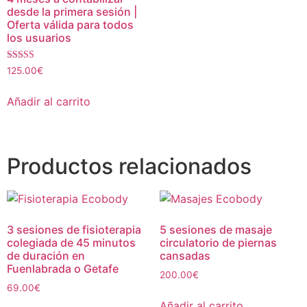
desde la primera sesión |
Oferta válida para todos
los usuarios
Valorado con
125.00
€
5.00
de 5
Añadir al carrito
Productos relacionados
3 sesiones de fisioterapia
5 sesiones de masaje
colegiada de 45 minutos
circulatorio de piernas
de duración en
cansadas
Fuenlabrada o Getafe
200.00
€
69.00
€
Añadir al carrito