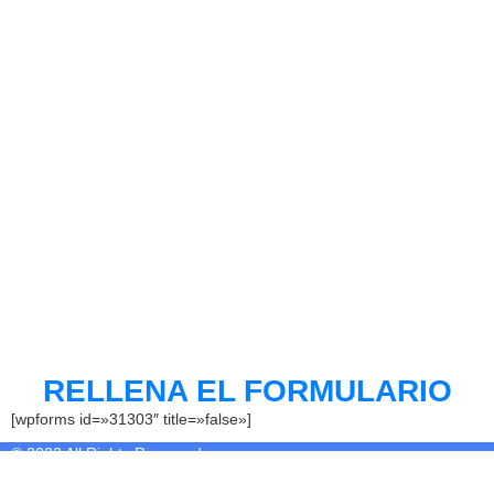
RELLENA EL FORMULARIO
[wpforms id=»31303″ title=»false»]
© 2022 All Rights Reserved