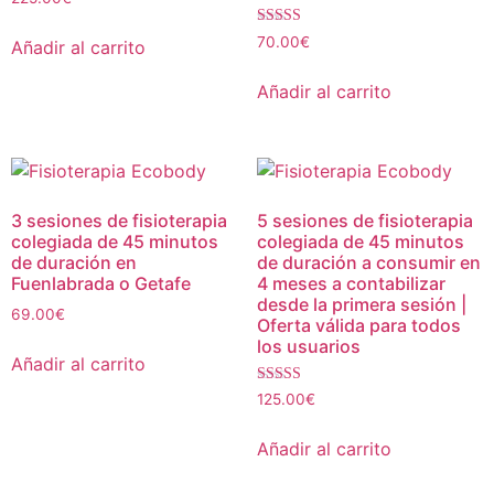
Valorado con
70.00
€
Añadir al carrito
5.00
de 5
Añadir al carrito
3 sesiones de fisioterapia
5 sesiones de fisioterapia
colegiada de 45 minutos
colegiada de 45 minutos
de duración en
de duración a consumir en
Fuenlabrada o Getafe
4 meses a contabilizar
desde la primera sesión |
69.00
€
Oferta válida para todos
los usuarios
Añadir al carrito
Valorado con
125.00
€
5.00
de 5
Añadir al carrito