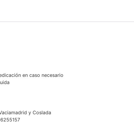
edicación en caso necesario
luida
Vaciamadrid y Coslada
36255157