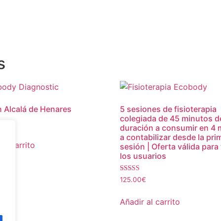
s
 Alcalá de Henares
5 sesiones de fisioterapia
colegiada de 45 minutos d
€
duración a consumir en 4
a contabilizar desde la pri
al carrito
sesión | Oferta válida para
los usuarios
Valorado con
125.00
€
5.00
de 5
Añadir al carrito