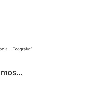
logía + Ecografía”
damos…