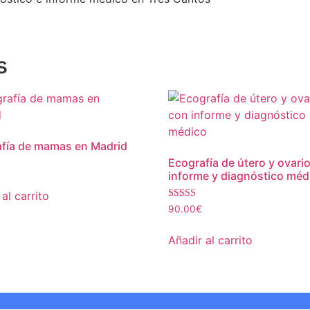
s
fía de mamas en Madrid
Ecografía de útero y ovari
informe y diagnóstico méd
al carrito
Valorado con
90.00
€
5.00
de 5
Añadir al carrito