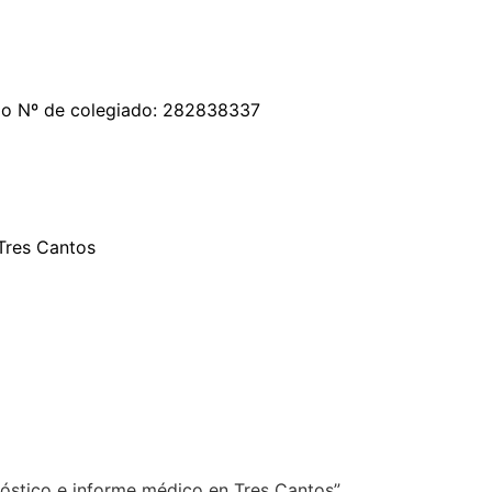
ogo Nº de colegiado: 282838337
Tres Cantos
nóstico e informe médico en Tres Cantos”