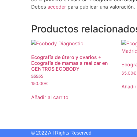
Debes
acceder
para publicar una valoración.
Productos relacionado
Ecografía de útero y ovarios +
Ecografía de mamas a realizar en
Ecogra
CENTROS ECOBODY
65.00
€
Valorado
150.00
€
Añadir 
con
4.50
de 5
Añadir al carrito
© 2022 All Rights Reserved