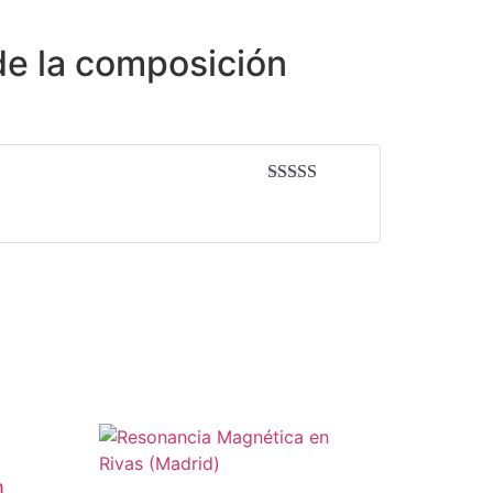
de la composición
Valorado con
5
de 5
n