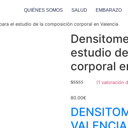
QUIÉNES SOMOS
SALUD
EMBARAZO
ara el estudio de la composición corporal en Valencia
Densitome
estudio de
corporal e
(
1
valoración d
Valorado con
1
5.00
de 5 en
80.00
€
base a
valoración de
un cliente
DENSITOM
VALENCIA