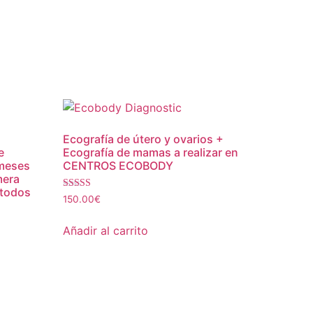
Ecografía de útero y ovarios +
e
Ecografía de mamas a realizar en
 meses
CENTROS ECOBODY
mera
 todos
Valorado
150.00
€
con
4.50
de 5
Añadir al carrito