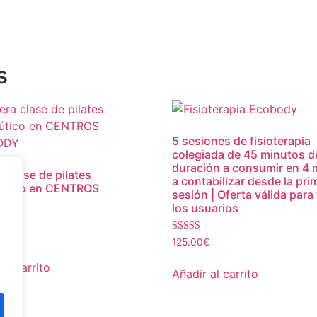
s
5 sesiones de fisioterapia
colegiada de 45 minutos d
duración a consumir en 4
a clase de pilates
a contabilizar desde la pri
eútico en CENTROS
sesión | Oferta válida para
ODY
los usuarios
 con
Valorado con
125.00
€
5.00
de 5
al carrito
Añadir al carrito