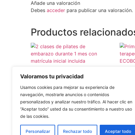
Añade una valoración
Debes
acceder
para publicar una valoración.
Productos relacionado
2 clases de pilates de embarazo
Primer
Valoramos tu privacidad
durante 1 mes con matrícula
terap
inicial incluida
ECOB
Usamos cookies para mejorar su experiencia de
90.00
€
navegación, mostrarle anuncios o contenidos
Valorado
15.00
€
personalizados y analizar nuestro tráfico. Al hacer clic en
5.00
Añadir al carrito
de 5
“Aceptar todo” usted da su consentimiento a nuestro uso
Añadir 
de las cookies.
Personalizar
Rechazar todo
Aceptar todo