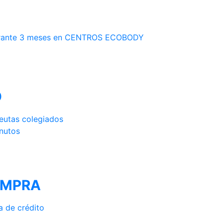
a durante 3 meses en CENTROS ECOBODY
O
peutas colegiados
inutos
OMPRA
a de crédito