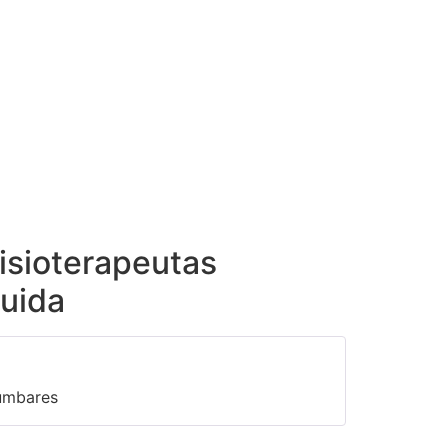
isioterapeutas
uida
lumbares