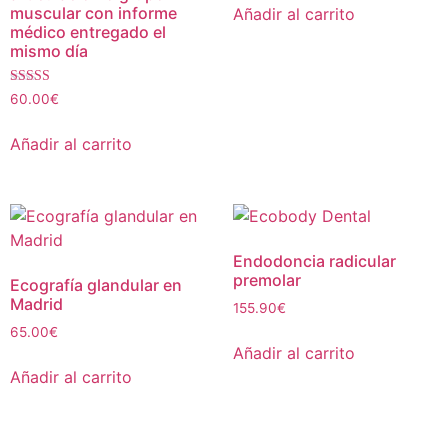
muscular con informe
Añadir al carrito
médico entregado el
mismo día
Valorado con
60.00
€
5.00
de 5
Añadir al carrito
Endodoncia radicular
premolar
Ecografía glandular en
Madrid
155.90
€
65.00
€
Añadir al carrito
Añadir al carrito