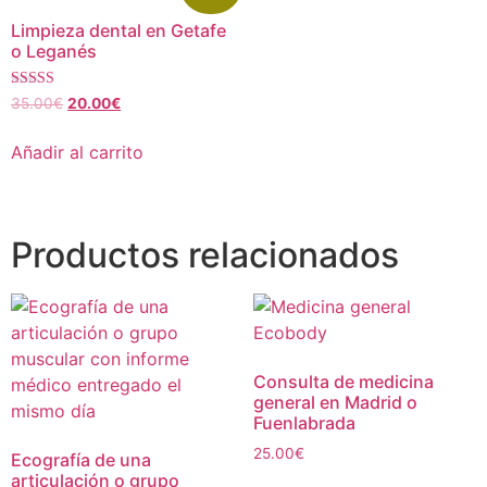
Limpieza dental en Getafe
o Leganés
Valorado con
35.00
€
20.00
€
5.00
de 5
Añadir al carrito
Productos relacionados
Consulta de medicina
general en Madrid o
Fuenlabrada
25.00
€
Ecografía de una
articulación o grupo