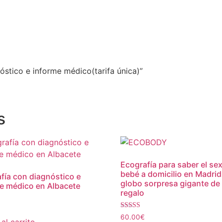
óstico e informe médico(tarifa única)”
s
Ecografía para saber el se
bebé a domicilio en Madri
fía con diagnóstico e
globo sorpresa gigante de
e médico en Albacete
regalo
Valorado con
60.00
€
5.00