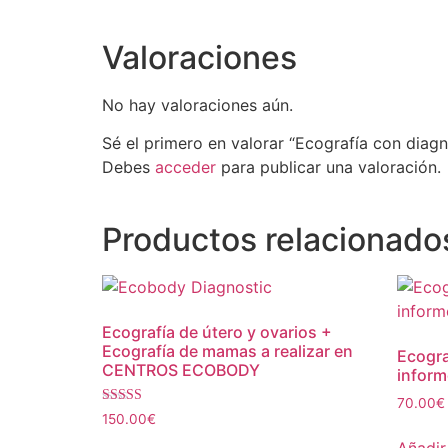
Valoraciones
No hay valoraciones aún.
Sé el primero en valorar “Ecografía con diagn
Debes
acceder
para publicar una valoración.
Productos relacionado
Ecografía de útero y ovarios +
Ecografía de mamas a realizar en
Ecogra
CENTROS ECOBODY
inform
70.00
€
Valorado
150.00
€
con
4.50