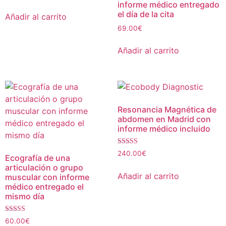
informe médico entregado
el día de la cita
Añadir al carrito
69.00
€
Añadir al carrito
Resonancia Magnética de
abdomen en Madrid con
informe médico incluido
Valorado con
240.00
€
Ecografía de una
5.00
de 5
articulación o grupo
Añadir al carrito
muscular con informe
médico entregado el
mismo día
Valorado con
60.00
€
5.00