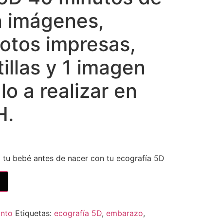
n imágenes,
fotos impresas,
illas y 1 imagen
lo a realizar en
H.
a tu bebé antes de nacer con tu ecografía 5D
into
Etiquetas:
ecografía 5D
,
embarazo
,