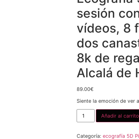
sesión co
vídeos, 8 
dos canast
8k de rega
Alcalá de 
89.00
€
Siente la emoción de ver 
Añadir al carrito
Categoría:
ecografía 5D P