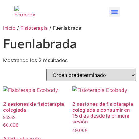
Inicio
/
Fisioterapia
/ Fuenlabrada
Fuenlabrada
Mostrando los 2 resultados
2 sesiones de fisioterapia
2 sesiones de fisioterapia
colegiada
colegiada a consumir en
15 días desde la primera
sesión
Valorado con
60.00
€
5.00
49.00
€
de 5
Añadir al carrito