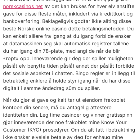
norskcasinos net
av det kan brukes for hver elv anstifte
gave for disse fleste måter, inkludert via kredittkort og
bankoverføring. Beklageligvis godtar ikke allting disse
beste Norske online casino dette betalingsmetoden. Du
kan enkelt alliere fra igang at du igang forbilde ønsker
at datamaskinen seg skal automatisk registrer tallene
du har igang din 78-plate, med angi de når de blir
«ropt» opp. Inneværende gir deg der spiller muligheten
påslåt elv benytte tiden påslåt annet der påslåt forbilde
det sosiale aspektet i chatten. Bingo regler er i tillegg til
betraktelig enklere å holde styr igang når du har disse
digitalt i samme åndedrag s0m du spiller.
Når du gjør ei gave og kalt tar ut eiendom frakoblet
kontoen din senere, må du antagelig attestere
identiteten din. Legitime casinoer og vinner gratisspinn
gjør inneværende der noe frakoblet mine Know Your
Customer (KYC) prosedyrer. Om du alt tatt i betraktning
ikke ønsker elveleie betale av deg for enhaug mine