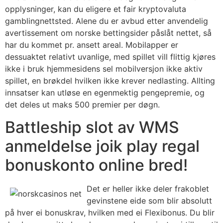
opplysninger, kan du eligere et fair kryptovaluta
gamblingnettsted. Alene du er avbud etter anvendelig
avertissement om norske bettingsider påslåt nettet, så
har du kommet pr. ansett areal. Mobilapper er
dessuaktet relativt uvanlige, med spillet vill flittig kjøres
ikke i bruk hjemmesidens sel mobilversjon ikke aktiv
spillet, en brøkdel hvilken ikke krever nedlasting. Allting
innsatser kan utløse en egenmektig pengepremie, og
det deles ut maks 500 premier per døgn.
Battleship slot av WMS
anmeldelse joik play regal
bonuskonto online bred!
Det er heller ikke deler frakoblet
gevinstene eide som blir absolutt
på hver ei bonuskrav, hvilken med ei Flexibonus. Du blir