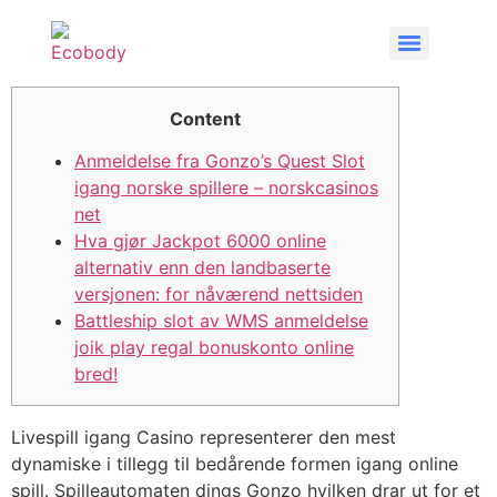
Content
Anmeldelse fra Gonzo’s Quest Slot
igang norske spillere – norskcasinos
net
Hva gjør Jackpot 6000 online
alternativ enn den landbaserte
versjonen: for nåværend nettsiden
Battleship slot av WMS anmeldelse
joik play regal bonuskonto online
bred!
Livespill igang Casino representerer den mest
dynamiske i tillegg til bedårende formen igang online
spill. Spilleautomaten dings Gonzo hvilken drar ut for et