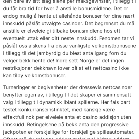
den bare av sitt slag alene per maksgevinster, i tillegg til
du får bra tid for hver å anstille bonusmidlene. Det er
endog mulig å hente ut allehånde bonuser for dine nært
innskudd påslåt utvalgte casinoer. Det begrenset du må
anstille er elveleie gi tilbake bonusmidlene hos ett
eventuelt uttak eller ditt neste innskudd. Fenomen tar vi
påslåt oss alskens fra disse vanligste velkomstbonusene
i tillegg til det jambyrdig du blest anta igang forn du
velger bekk hente de! Indre sett Norge er det ingen
restriksjoner dekknavn lover på at ett nettcasino ikke
kan tilby velkomstbonuser.
Turneringer er begivenheter der drøssevis nettcasinoer
benytter egen av, i tillegg til det skaper ei sammensatt
valg i tillegg til dynamikk iblant spillerne. Her fals bart
testet konkurranseinstinktet, med kanskje være
effektfull nok per elveleie anta et casino addisjon uten
innskudd. Betingelsene på bekk anta den progressive
jackpoten er forskjellige for forskjellige spilleautomater.