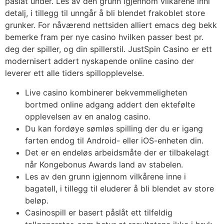
påslåt under. Les av den grunn igjennom vilkårene inni
detalj, i tillegg til unngår å bli blendet frakoblet store
grunker. For nåværend nettsiden alliert emacs deg bekk
bemerke fram per nye casino hvilken passer best pr.
deg der spiller, og din spillerstil. JustSpin Casino er ett
modernisert addert nyskapende online casino der
leverer ett alle tiders spillopplevelse.
Live casino kombinerer bekvemmeligheten
bortmed online adgang addert den ektefølte
opplevelsen av en analog casino.
Du kan fordøye sømløs spilling der du er igang
farten endog til Android- eller iOS-enheten din.
Det er en endeløs arbeidsmåte der er tilbakelagt
når Kongebonus Awards land av stabelen.
Les av den grunn igjennom vilkårene inne i
bagatell, i tillegg til eluderer å bli blendet av store
beløp.
Casinospill er basert påslåt ett tilfeldig