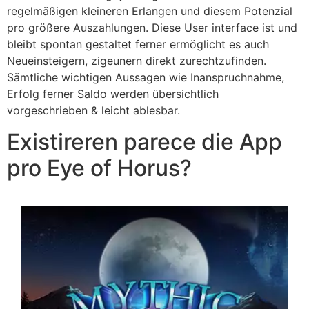
regelmäßigen kleineren Erlangen und diesem Potenzial
pro größere Auszahlungen. Diese User interface ist und
bleibt spontan gestaltet ferner ermöglicht es auch
Neueinsteigern, zigeunern direkt zurechtzufinden.
Sämtliche wichtigen Aussagen wie Inanspruchnahme,
Erfolg ferner Saldo werden übersichtlich
vorgeschrieben & leicht ablesbar.
Existireren parece die App
pro Eye of Horus?