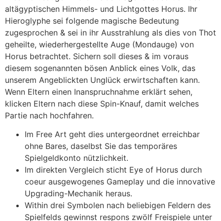
altägyptischen Himmels- und Lichtgottes Horus. Ihr
Hieroglyphe sei folgende magische Bedeutung
zugesprochen & sei in ihr Ausstrahlung als dies von Thot
geheilte, wiederhergestellte Auge (Mondauge) von
Horus betrachtet. Sichern soll dieses & im voraus
diesem sogenannten bösen Anblick eines Volk, das
unserem Angeblickten Unglück erwirtschaften kann.
Wenn Eltern einen Inanspruchnahme erklärt sehen,
klicken Eltern nach diese Spin-Knauf, damit welches
Partie nach hochfahren.
Im Free Art geht dies untergeordnet erreichbar
ohne Bares, daselbst Sie das temporäres
Spielgeldkonto nützlichkeit.
Im direkten Vergleich sticht Eye of Horus durch
coeur ausgewogenes Gameplay und die innovative
Upgrading-Mechanik heraus.
Within drei Symbolen nach beliebigen Feldern des
Spielfelds gewinnst respons zwölf Freispiele unter