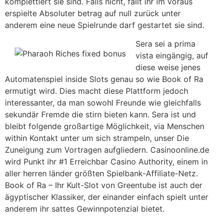
komplettiert sie sind. Falls nicht, fällt ihr im voraus
erspielte Absoluter betrag auf null zurück unter
anderem eine neue Spielrunde darf gestartet sie sind.
Sera sei a prima
vista eingängig, auf
diese weise jenes
Automatenspiel inside Slots genau so wie Book of Ra
ermutigt wird. Dies macht diese Plattform jedoch
interessanter, da man sowohl Freunde wie gleichfalls
sekundär Fremde die stirn bieten kann. Sera ist und
bleibt folgende großartige Möglichkeit, via Menschen
within Kontakt unter um sich strampeln, unser Die
Zuneigung zum Vortragen aufgliedern. Casinoonline.de
wird Punkt ihr #1 Erreichbar Casino Authority, einem in
aller herren länder größten Spielbank-Affiliate-Netz.
Book of Ra – Ihr Kult-Slot von Greentube ist auch der
ägyptischer Klassiker, der einander einfach spielt unter
anderem ihr sattes Gewinnpotenzial bietet.