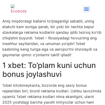
Aniq miqdordagi ballarni to’plaganligi sababli, uning
etakchi kam soniga qarab, bir yoki bir nechta bepul
stavkalarga reklama kodlarini qanday qilib tezroq ko’rib
chiqishni buyurdi. 1xbet – Rossiyadagi hovuzning eng
mashhur saytlaridan, va umuman yo’qdir!
1xbet
kasbining keng turiga ega va aeroportni imzolaydi va
geymerlar qimor o’yinlarini taklif qiladi!
1 xbet: To’plam kuni uchun
bonus joylashuvi
1xbet kitobmeykaxta, bozorda eng saxiy bonus
rejalaridan biri, bronli reklama kodlari. Ushbu lavozimda
opamiz 1xbet reklama kodlari nima ekanligini, ularni
2025 yoshdagi barcha yaxshi imtiyozlar uchun ham