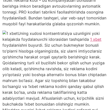
1xbet reklama kodi – bu kompaniyadan bonuslarni
berishga imkon beradigan avtoulovlarning avtomatik
tonnagi. PRO kodlari tabrikni faollashtirishda osongina
foydalaniladi. Bundan tashqari, ular veb-sayt tomonidan
muqobil fayl harakatlarida g’alaba qozonish mumkin.
Uning xudosi kontsentratsiya uzunligini yoki
kelajakda foydalanuvchi idorasidan tashqarida
1 xbet
foydalanishni buyurdi. Siz uchun bukmeyker bonusli
to’plarni hisobga olganingizda, siz ularni imtiyozlarsiz
qo’shimcha harakat orqali qaytarib berishingiz kerak.
Qoidalarning turli xil buzilishi bekor qilish uchun yuziga
olib keladi, qo’shimcha ravishda, siz reklama kodini
yo’qotasiz yoki boshqa alternativ bonus bilan chiptadan
mahrum bo’lasiz. Agar siz topshiriq bilan takabbur
bo’lsangiz va 1xbet reklama kodini qanday qabul qilish
kerak bo’lsa, unda reklama takliflarining katta
adabiyotlari mavjud. Afsuslanish uchun, ko’pchilik sizni
bukchakda 1xbet bonusidan olishingiz mumkin.
Miloddan avvalgi 1xbet reklama kodlari nafaqat pul