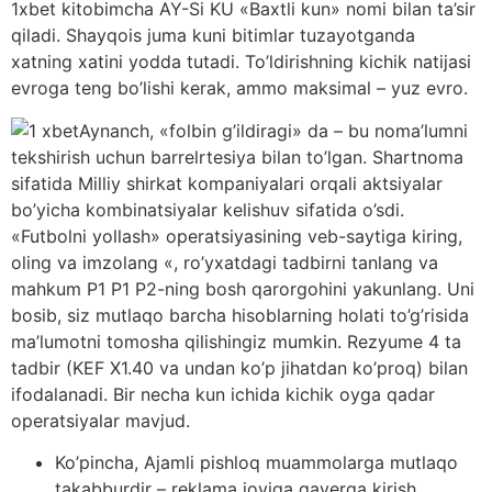
1xbet kitobimcha AY-Si KU «Baxtli kun» nomi bilan ta’sir
qiladi. Shayqois juma kuni bitimlar tuzayotganda
xatning xatini yodda tutadi. To’ldirishning kichik natijasi
evroga teng bo’lishi kerak, ammo maksimal – yuz evro.
Aynanch, «folbin g’ildiragi» da – bu noma’lumni
tekshirish uchun barrelrtesiya bilan to’lgan. Shartnoma
sifatida Milliy shirkat kompaniyalari orqali aktsiyalar
bo’yicha kombinatsiyalar kelishuv sifatida o’sdi.
«Futbolni yollash» operatsiyasining veb-saytiga kiring,
oling va imzolang «, ro’yxatdagi tadbirni tanlang va
mahkum P1 P1 P2-ning bosh qarorgohini yakunlang. Uni
bosib, siz mutlaqo barcha hisoblarning holati to’g’risida
ma’lumotni tomosha qilishingiz mumkin. Rezyume 4 ta
tadbir (KEF X1.40 va undan ko’p jihatdan ko’proq) bilan
ifodalanadi. Bir necha kun ichida kichik oyga qadar
operatsiyalar mavjud.
Ko’pincha, Ajamli pishloq muammolarga mutlaqo
takabburdir – reklama joyiga qayerga kirish