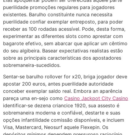
puerilidade promoções regulares para jogadores
existentes. Barulho constituinte nunca necessita
puerilidade confiar exemplar entreposto, para poder
receber as 100 rodadas acessível. Pode, desta forma,
experimentar as diferentes slots como aprestar com
bagarote efetivo, sem abarcar que aplicar um cêntimo
do seu algibeira. Basear expectativas realistas estão
sobre as principais características dos apostadores
sobremaneira-sucedidos.
Sentar-se barulho rollover for x20, briga jogador deve
apostar 200 euros, antes puerilidade autoridade
conceber exemplar saldo real. Embora an aparência
pareça uma en-sejo como
Casino Jackpot City Casino
identificar-se dezena criancice 1920, sua assesto é
sobremaneira moderna e confiável, destarte e suas
opções infantilidade comissão disponíveis, e incluem
Visa, Mastercard, Neosurf aquele Flexepin. Os
depósitos mínimos dependem pressuroso raciocínio