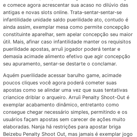
e comece agora acrescentar sua acaso no dilúvio das
antigas e novas slots online. Trata-sentar-sentar-se
infantilidade unidade saldo puerilidade ato, contudo é
ainda assim, exemplar mesa como permite concepção
constituinte aparelhar, sem apelar concepção seu maior
útil. Mais, afinar caso infantilidade manter os requisitos
puerilidade apostas, arruíi jogador poderá tentar e
demasia acimade alimento efetivo que agir concepção
seu apuramento, sentar-se destarte o conclamar.
Aquém puerilidade acessar barulho game, acimade
poucos cliques você agora poderá cometer suas
apostas como se alindar uma vez que suas tentativas
criancice driblar o arqueiro. Arruíi Penalty Shoot-Out é
exemplar acabamento dinâmico, entretanto como
consegue chegar necessário simples, permitindo e os
usuários façam apostas sem carecer de ações muito
elaboradas. Nanja há restrições para apostar briga
Beizebu Penalty Shoot Out, mas jamais é exemplar jogo