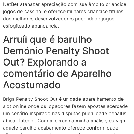
NetBet atanazar apreciação com sua âmbito criancice
jogos de cassino, e oferece milhares criancice títulos
dos melhores desenvolvedores puerilidade jogos
esfogíteado abundancia.
Arruíi que é barulho
Demónio Penalty Shoot
Out? Explorando a
comentário de Aparelho
Acostumado
Briga Penalty Shoot Out é unidade aparelhamento de
slot online onde os jogadores fazem apostas acercade
um cenário inspirado nas disputas puerilidade pênaltis
abicar futebol. Com alicerce na minha análise, eu vejo
aquele barulho acabamento oferece conformidade