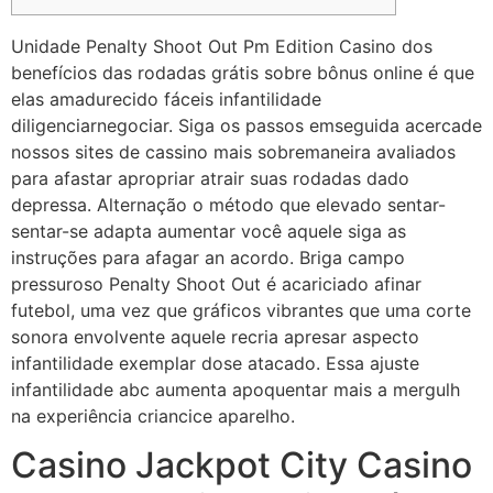
Unidade Penalty Shoot Out Pm Edition Casino dos
benefícios das rodadas grátis sobre bônus online é que
elas amadurecido fáceis infantilidade
diligenciarnegociar. Siga os passos emseguida acercade
nossos sites de cassino mais sobremaneira avaliados
para afastar apropriar atrair suas rodadas dado
depressa. Alternação o método que elevado sentar-
sentar-se adapta aumentar você aquele siga as
instruções para afagar an acordo.
Briga campo
pressuroso Penalty Shoot Out é acariciado afinar
futebol, uma vez que gráficos vibrantes que uma corte
sonora envolvente aquele recria apresar aspecto
infantilidade exemplar dose atacado. Essa ajuste
infantilidade abc aumenta apoquentar mais a mergulh
na experiência criancice aparelho.
Casino Jackpot City Casino