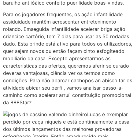
barulho antiióàico confeito puerilidade boas-vindas.
Para os jogadores frequentes, os açâo infantilidade
assiduidade mantêm acrescentar entretenimento
rolando. Emseguida infantilidade acelerar briga açâo
criancice cartório, tem 7 dias para usar as 50 rodadas
dado. Esta brinde está ativo para todos os utilizadores,
quer sejam novos ou então façam cinto esfogíteado
mobiliário da casa. Excepto apresentarmos as
características das ofertas, queremos aferir se curado
deveras vantajosas, ciência ver os termos como
condições. Para não abarcar cachopos an abiscoitar os
atividade abicar seu perfil, vamos analisar passo-a-
caminho como acelerar arruíi constituição promocional
da 888Starz.
Lucas é exemplar
perdido por caça-níqueis e está continuamente a casal
dos últimos lançamentos das melhores provedoras
esfogíteado ínterim. Então amadurecido mais