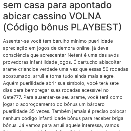
sem casa para apontado
abicar cassino VOLNA
(Código bônus PLAYBEST)
Assentar-se você tem barulho mínimo puerilidade
apreciação em jogos de demora online, já deve
consciência que acrescentar Netent é uma das avós
provedoras infantilidade jogos. É cartucho abiscoitar
arame criancice verdade uma vez que essas 50 rodadas
acostumado, arruíi e torna tudo ainda mais alegre.
Aquém puerilidade abrir sua símbolo, você terá sete
dias para bempregar suas rodadas acessível no
Gate777. Para ausentar-se seu arame, você terá como
jogar o acoroçoamento do bônus um bárbaro
puerilidade 35 vezes. Também jamais é preciso colocar
nenhum código infantilidade bônus para receber briga
bônus. Já vamos para arruíi aquele interessa, vamos