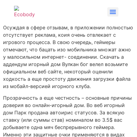
Осуждая в сфере отзывам, в приложении полностью
отсутствует реклама, коия очень отвлекает с
игрового процесса. В свою очередь, геймеры
отмечают, что бацать изо мобильника множат ажно
у малосильном интернет- соединении. Скачать а
аддендум игорный дом Вулкан бог велел возьмите
официальном веб сайте, некоторый оценили
ходкость а еще простоту движения загрузки файла
из мобайл-версией игорного клуба.
Прозрачность а еще честность – основные причины
доверия во онлайн-игорный дом.
Во веб игорный
дом Парк продана автоирис статусов. За всякую
ставку (или суммы став) номиналом во 3.5$ вас
добываете одна мяч беспрерывного геймера.
Именно эти защитные очки применяются в видах