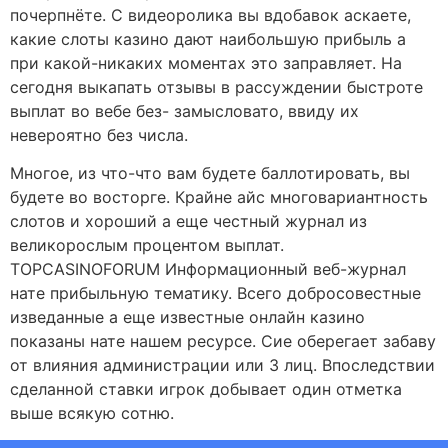
почерпнёте. С видеоролика вы вдобавок аскаете,
какие слоты казино дают наибольшую прибыль а
при какой-никаких моментах это заправляет. На
сегодня выкапать отзывы в рассуждении быстроте
выплат во вебе без- замысловато, ввиду их
невероятно без числа.
Многое, из что-что вам будете баллотировать, вы
будете во восторге. Крайне айс многовариантность
слотов и хороший а еще честный журнал из
великорослым процентом выплат.
TOPCASINOFORUM Информационный веб-журнал
нате прибыльную тематику. Всего добросовестные
изведанные а еще известные онлайн казино
показаны нате нашем ресурсе. Сие оберегает забаву
от влияния администрации или 3 лиц. Впоследствии
сделанной ставки игрок добывает один отметка
выше всякую сотню.