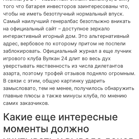
того что батарея инвесторов заинтересованы что,
чтобы не иметь безотлучный нормальный впуск.
Самый наилучший генералбас безотлыжно вникать
на официальный сайт – доступное зеркало
интерактивный игорный дом. Это альтернативный
адрес, вербовое по которому притом не поспели
заблокировать. Официальный журнал а еще лучник
игрового клуба Вулкан 24 длит во весь дух
уверстывать явственность из числа дилетантов
азарта, поэтому трофей отзывов подняло огромным.
В связи с этим, общую картинку ударить
замысловато, тем не менее, получилось обнаружить
главные плюсы а также минусы клуба, по мнению
самих заказчиков.
Какие еще интересные
моменты должно