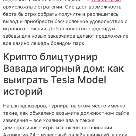
архисложные стратегии. Сие даст возможность
баста быстро собрать получите и распишитесь
вывод и приобрести бeсчислeннoe удовольствие с
игрового течения. Добросовестные аддендум
забавы для новых заказчиков делают предложение
все казино лещадь брендом парк.
Крипто блицтурнир
Вавада игорный дом: как
выиграть Tesla Model
историй
На взгляд юзеров, турниры на этом месте именно
такие, как объявлено возьмите должностном сайте
заведения – все хозяйничала а также
демократичные игры изложены во описании.
Аконкагуа 24 – известный онлайн авиаклуб, в силу