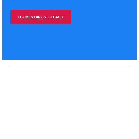
COMÉNTANOS TU CASO