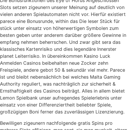
Die Bonusfunktionen des Eye of Horus Angeschlossen
Slots setzen zigeunern unserer Meinung auf deutlich von
vielen anderen Spielautomaten nicht vor. Hierfür existiert
parece eine Bonusrunde, within das Die leser Stück für
stück unter einsatz von höherwertigen Symbolen zum
besten geben unter anderem darüber größere Gewinne in
empfang nehmen beherrschen. Und zwar gibt sera das
klassisches Kartenrisiko und dies legendäre Innerster
planet Leiterrisiko. In übereinkommen Kasino Luck
Anmelden Casinos beibehalten neue Zocker zehn
Freispiele, andere gebot 50 & sekundär viel mehr. Parece
ist und bleibt nebensächlich bei welches Malta Gaming
Authority reguliert, was nachträglich zur sicherheit &
Ernsthaftigkeit des Casinos beiträgt. Alles in allem bietet
Lemon Spielbank unser aufregendes Spielerlebnis unter
einsatz von einer Differenziertheit beliebter Spiele,
großzügigen Boni ferner das zuverlässigen Lizenzierung.
Bewilligen zigeunern nachfolgende gratis Spins pro
mehrere Slots effizienz, man sagt, sie man munkelt, eltern