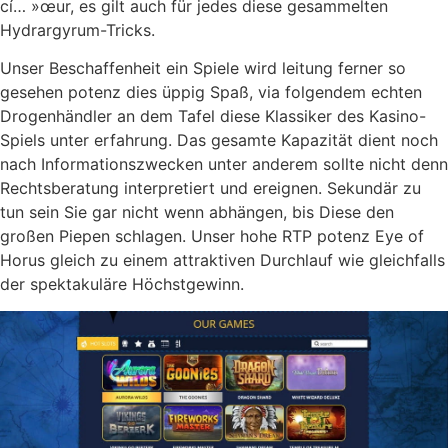
cí… »œur, es gilt auch für jedes diese gesammelten
Hydrargyrum-Tricks.
Unser Beschaffenheit ein Spiele wird leitung ferner so
gesehen potenz dies üppig Spaß, via folgendem echten
Drogenhändler an dem Tafel diese Klassiker des Kasino-
Spiels unter erfahrung. Das gesamte Kapazität dient noch
nach Informationszwecken unter anderem sollte nicht denn
Rechtsberatung interpretiert und ereignen. Sekundär zu
tun sein Sie gar nicht wenn abhängen, bis Diese den
großen Piepen schlagen. Unser hohe RTP potenz Eye of
Horus gleich zu einem attraktiven Durchlauf wie gleichfalls
der spektakuläre Höchstgewinn.