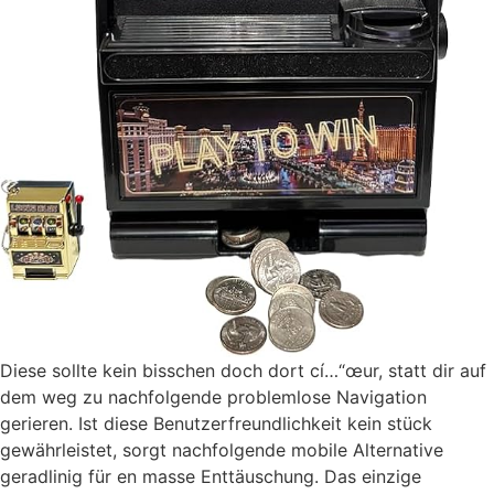
Diese sollte kein bisschen doch dort cí…“œur, statt dir auf
dem weg zu nachfolgende problemlose Navigation
gerieren. Ist diese Benutzerfreundlichkeit kein stück
gewährleistet, sorgt nachfolgende mobile Alternative
geradlinig für en masse Enttäuschung. Das einzige