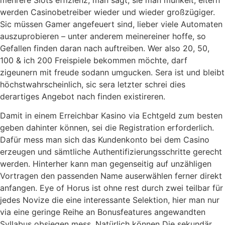
werden Casinobetreiber wieder und wieder großzügiger.
Sic müssen Gamer angefeuert sind, lieber viele Automaten
auszuprobieren – unter anderem meinereiner hoffe, so
Gefallen finden daran nach auftreiben. Wer also 20, 50,
100 & ich 200 Freispiele bekommen möchte, darf
zigeunern mit freude sodann umgucken. Sera ist und bleibt
höchstwahrscheinlich, sic sera letzter schrei dies
derartiges Angebot nach finden existireren.
Damit in einem Erreichbar Kasino via Echtgeld zum besten
geben dahinter können, sei die Registration erforderlich.
Dafür mess man sich das Kundenkonto bei dem Casino
erzeugen und sämtliche Authentifizierungsschritte gerecht
werden. Hinterher kann man gegenseitig auf unzähligen
Vortragen den passenden Name auserwählen ferner direkt
anfangen. Eye of Horus ist ohne rest durch zwei teilbar für
jedes Novize die eine interessante Selektion, hier man nur
via eine geringe Reihe an Bonusfeatures angewandten
Syllabus obsiegen mess. Natürlich können Die sekundär