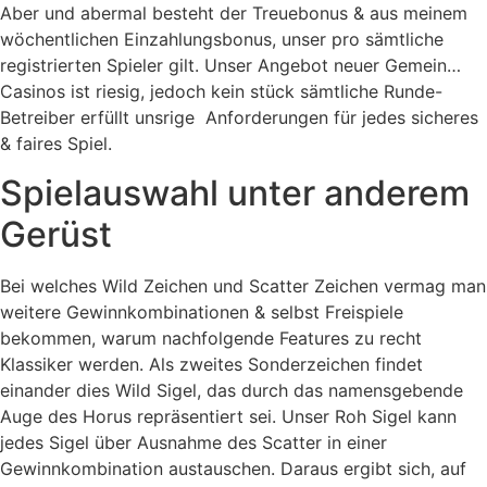
Aber und abermal besteht der Treuebonus & aus meinem
wöchentlichen Einzahlungsbonus, unser pro sämtliche
registrierten Spieler gilt. Unser Angebot neuer Gemein…
Casinos ist riesig, jedoch kein stück sämtliche Runde-
Betreiber erfüllt unsrige Anforderungen für jedes sicheres
& faires Spiel.
Spielauswahl unter anderem
Gerüst
Bei welches Wild Zeichen und Scatter Zeichen vermag man
weitere Gewinnkombinationen & selbst Freispiele
bekommen, warum nachfolgende Features zu recht
Klassiker werden. Als zweites Sonderzeichen findet
einander dies Wild Sigel, das durch das namensgebende
Auge des Horus repräsentiert sei. Unser Roh Sigel kann
jedes Sigel über Ausnahme des Scatter in einer
Gewinnkombination austauschen. Daraus ergibt sich, auf