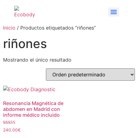
Inicio
/ Productos etiquetados “riñones”
riñones
Mostrando el único resultado
Resonancia Magnética de
abdomen en Madrid con
informe médico incluido
Valorado con
240.00
€
5.00
de 5