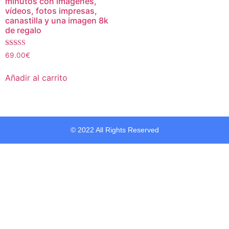
minutos con imágenes,
vídeos, fotos impresas,
canastilla y una imagen 8k
de regalo
Valorado con
69.00
€
5.00
de 5
Añadir al carrito
© 2022 All Rights Reserved