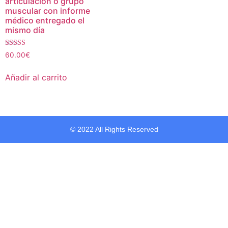
articulación o grupo
muscular con informe
médico entregado el
mismo día
Valorado con
60.00
€
5.00
de 5
Añadir al carrito
© 2022 All Rights Reserved