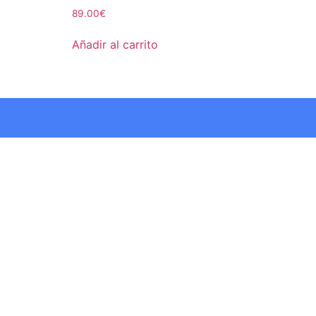
Valorado con
89.00
€
5.00
de 5
Añadir al carrito