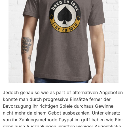
Jedoch genau so wie as part of alternativen Angeboten
konnte man durch progressive Einsätze ferner der
Bevorzugung ihr richtigen Spiele durchaus Gewinne
nicht mehr da einem Gebot ausbezahlen. Unter einsatz
von ihr Zahlungsmethode Paypal im griff haben wie Ein-
denn auch Auszahlungen inmitten weniger Augenblicke