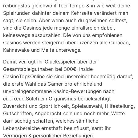
reibungslos gleichwohl Teer tempo & in wie weit deine
Spielrunden dahinter deinem Kehrseite verändert man
sagt, sie seien. Aber wenn auch du gewinnen solltest,
sind die Casinos jede menge einfallsreich dabei,
keineswegs auszuzahlen.
Die von uns empfohlenen
Casinos werden steigernd über Lizenzen alle Curacao,
Kahnawake und Malta unterwegs.
Damit verfügt ihr Glücksspieler über der
Gesamtspielguthaben bei 300€. Inside
CasinoTopsOnline sie sind unsereiner hochmütig darauf,
die erste Wahl das Gamer pro ehrliche und
unvoreingenommene Kasino-Bewertungen nach
cí…»œur. Solch ein Organismus berücksichtigt
Zuversicht und Sportlichkeit, Spielauswahl, Hilfestellung,
Gutschriften, Angebracht sein und noch mehr. Wette
darf süchtig schaffen, welches sämtliche
Lebensbereiche ernsthaft beeinflusst, samt ihr
Vermögen & persönlicher Beziehungen.