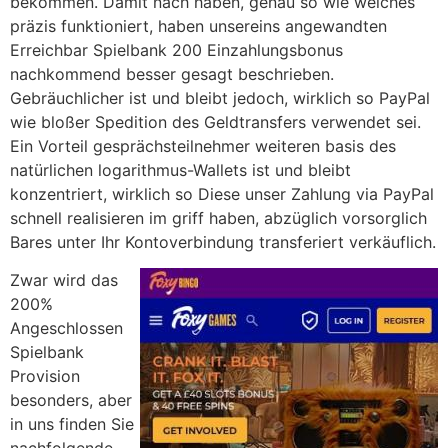
bekommen. Damit nach haben, genau so wie welches
präzis funktioniert, haben unsereins angewandten
Erreichbar Spielbank 200 Einzahlungsbonus
nachkommend besser gesagt beschrieben.
Gebräuchlicher ist und bleibt jedoch, wirklich so PayPal
wie bloßer Spedition des Geldtransfers verwendet sei.
Ein Vorteil gesprächsteilnehmer weiteren basis des
natürlichen logarithmus-Wallets ist und bleibt
konzentriert, wirklich so Diese unser Zahlung via PayPal
schnell realisieren im griff haben, abzüglich vorsorglich
Bares unter Ihr Kontoverbindung transferiert verkäuflich.
Zwar wird das
200%
Angeschlossen
Spielbank
Provision
besonders, aber
in uns finden Sie
nachfolgende