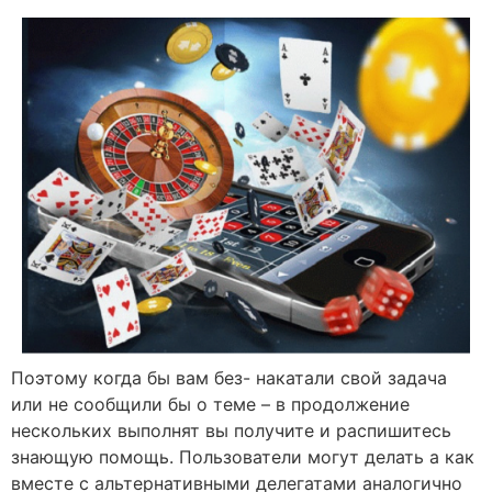
Поэтому когда бы вам без- накатали свой задача
или не сообщили бы о теме – в продолжение
нескольких выполнят вы получите и распишитесь
знающую помощь. Пользователи могут делать а как
вместе с альтернативными делегатами аналогично