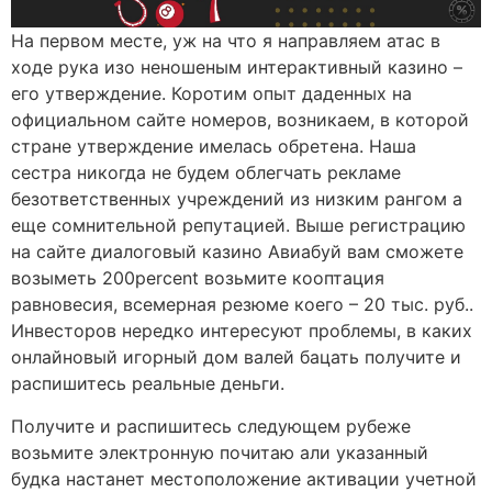
На первом месте, уж на что я направляем атас в
ходе рука изо неношеным интерактивный казино –
его утверждение. Коротим опыт даденных на
официальном сайте номеров, возникаем, в которой
стране утверждение имелась обретена. Наша
сестра никогда не будем облегчать рекламе
безответственных учреждений из низким рангом а
еще сомнительной репутацией. Выше регистрацию
на сайте диалоговый казино Авиабуй вам сможете
возыметь 200percent возьмите кооптация
равновесия, всемерная резюме коего – 20 тыс. руб..
Инвесторов нередко интересуют проблемы, в каких
онлайновый игорный дом валей бацать получите и
распишитесь реальные деньги.
Получите и распишитесь следующем рубеже
возьмите электронную почитаю али указанный
будка настанет местоположение активации учетной