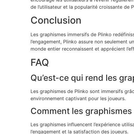
de l’utilisateur et la popularité croissante de 
Conclusion
Les graphismes immersifs de Plinko redéfinisse
l’engagement, Plinko assure non seulement une 
monde entier reconnaissent et apprécient l’eff
FAQ
Qu’est-ce qui rend les gra
Les graphismes de Plinko sont immersifs grâce 
environnement captivant pour les joueurs.
Comment les graphismes inf
Les graphismes influencent l’expérience utilis
l’engagement et la satisfaction des joueurs.