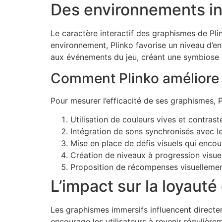
Des environnements in
Le caractère interactif des graphismes de Pli
environnement, Plinko favorise un niveau d’e
aux événements du jeu, créant une symbiose par
Comment Plinko améliore 
Pour mesurer l’efficacité de ses graphismes, P
Utilisation de couleurs vives et contrasté
Intégration de sons synchronisés avec le
Mise en place de défis visuels qui encour
Création de niveaux à progression visuell
Proposition de récompenses visuellement
L’impact sur la loyauté
Les graphismes immersifs influencent directem
encourage les utilisateurs à revenir régulière