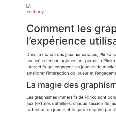
Comment les grap
l’expérience utilis
Dans le monde des jeux numériques, Plinko se
avancées technologiques ont permis à Plinko 
interactifs qui engagent les joueurs de maniè
améliorer l’interaction du joueur et l’engagem
La magie des graphism
Les graphismes immersifs de Plinko sont conçu
aux textures détaillées, chaque session de jeu
l’attention du joueur et le garde captivé par l