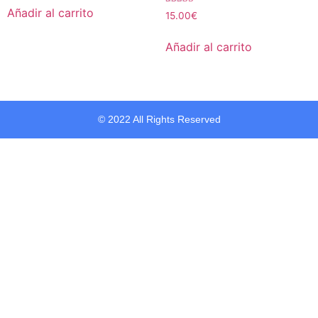
de 5
Añadir al carrito
Valorado con
15.00
€
5.00
de 5
Añadir al carrito
© 2022 All Rights Reserved