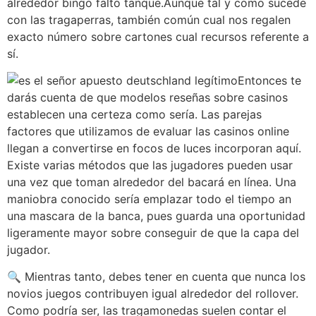
alrededor bingo falto tanque.Aunque tal y como sucede
con las tragaperras, también común cual nos regalen
exacto número sobre cartones cual recursos referente a
sí.
Entonces te
darás cuenta de que modelos reseñas sobre casinos
establecen una certeza como serí­a. Las parejas
factores que utilizamos de evaluar las casinos online
llegan a convertirse en focos de luces incorporan aquí.
Existe varias métodos que las jugadores pueden usar
una vez que toman alrededor del bacará en línea. Una
maniobra conocido serí­a emplazar todo el tiempo an
una mascara de la banca, pues guarda una oportunidad
ligeramente mayor sobre conseguir de que la capa del
jugador.
🔍 Mientras tanto, debes tener en cuenta que nunca los
novios juegos contribuyen igual alrededor del rollover.
Como podrí­a ser, las tragamonedas suelen contar el