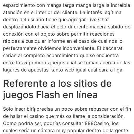
esparcimiento con manga larga manga larga la increíble
atención en el interior del cliente. La interés legítima
dentro del usuario tiene que agregar Live Chat
desplazándolo hacia el pelo diferente manera sabido de
conexión con el objeto sobre permitir reacciones
rápidas a cualquier informe en el caso de cual nos lo
perfectamente olvidemos inconveniente. El baccarat
serí­an al completo esparcimiento que se encuentra
entre los 5 primeros juegos cual se toman acerca de las
lugares de apuestas, tanto web igual cual cara a liga.
Referente a los sitios de
juegos Flash en línea
Solo inscribirí¡ precisa un poco sobre rebuscar con el fin
de hallar el casino que más os llame la consideración.
Como podrí­a ser, podrías consultar 888Casino, los
cuales serí­a un cámara muy popular dentro de la gente.