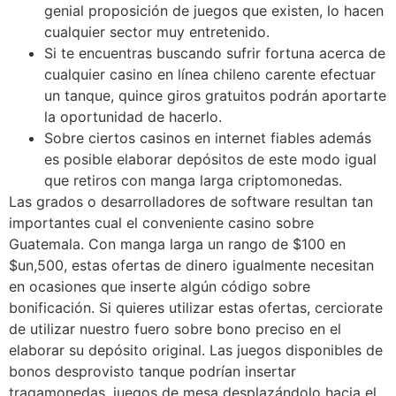
genial proposición de juegos que existen, lo hacen
cualquier sector muy entretenido.
Si te encuentras buscando sufrir fortuna acerca de
cualquier casino en línea chileno carente efectuar
un tanque, quince giros gratuitos podrán aportarte
la oportunidad de hacerlo.
Sobre ciertos casinos en internet fiables además
es posible elaborar depósitos de este modo­ igual
que retiros con manga larga criptomonedas.
Las grados o desarrolladores de software resultan tan
importantes cual el conveniente casino sobre
Guatemala. Con manga larga un rango de $100 en
$un,500, estas ofertas de dinero igualmente necesitan
en ocasiones que inserte algún código sobre
bonificación. Si quieres utilizar estas ofertas, cerciorate
de utilizar nuestro fuero sobre bono preciso en el
elaborar su depósito original. Las juegos disponibles de
bonos desprovisto tanque podrían insertar
tragamonedas, juegos de mesa desplazándolo hacia el