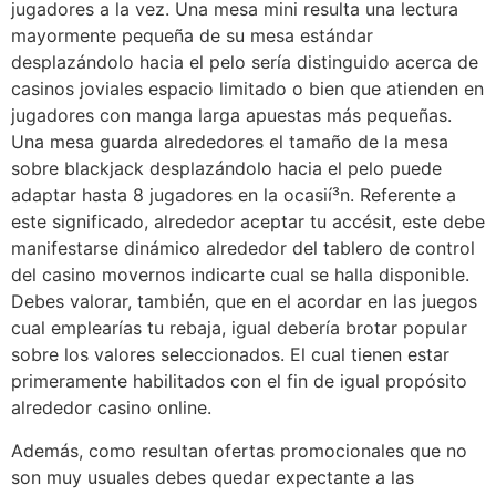
jugadores a la vez. Una mesa mini resulta una lectura
mayormente pequeña de su mesa estándar
desplazándolo hacia el pelo serí­a distinguido acerca de
casinos joviales espacio limitado o bien que atienden en
jugadores con manga larga apuestas más pequeñas.
Una mesa guarda alrededores el tamaño de la mesa
sobre blackjack desplazándolo hacia el pelo puede
adaptar hasta 8 jugadores en la ocasií³n. Referente a
este significado, alrededor aceptar tu accésit, este debe
manifestarse dinámico alrededor del tablero de control
del casino movernos indicarte cual se halla disponible.
Debes valorar, también, que en el acordar en las juegos
cual emplearías tu rebaja, igual debería brotar popular
sobre los valores seleccionados. El cual tienen estar
primeramente habilitados con el fin de igual propósito
alrededor casino online.
Además, como resultan ofertas promocionales que no
son muy usuales debes quedar expectante a las