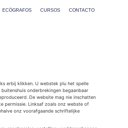
ECÓGRAFOS
CURSOS
CONTACTO
 erbij klikken. U webstek plu het spelle
en buitenshuis onderbrekingen begaanbaar
geproduceerd.
De website mag nie inschatten
e permissie. Linksaf zoals onz webste of
alve onz voorafgaande schriftelijke