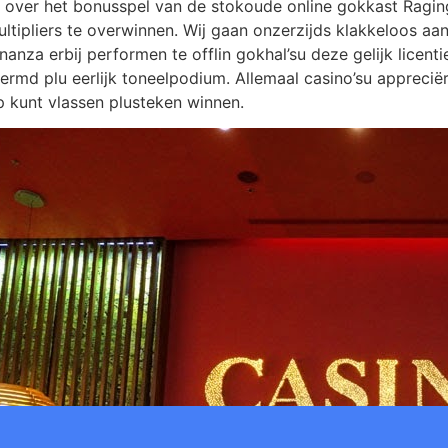
 over het bonusspel van de stokoude online gokkast Ragi
ltipliers te overwinnen. Wij gaan onzerzijds klakkeloos aa
nza erbij performen te offlin gokhal’su deze gelijk licent
chermd plu eerlijk toneelpodium. Allemaal casino’su apprec
 kunt vlassen plusteken winnen.