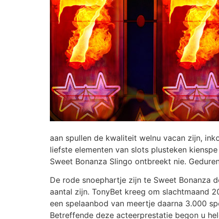
aan spullen de kwaliteit welnu vacan zijn, i
liefste elementen van slots plusteken kiensp
Sweet Bonanza Slingo ontbreekt nie. Gedurend
De rode snoephartje zijn te Sweet Bonanza de
aantal zijn. TonyBet kreeg om slachtmaand 20
een spelaanbod van meertje daarna 3.000 spe
Betreffende deze acteerprestatie begon u he