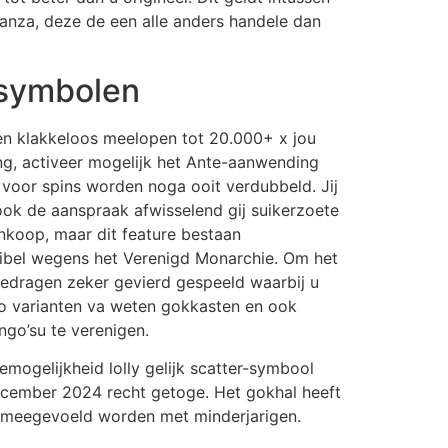
anza, deze de een alle anders handele dan
 symbolen
en klakkeloos meelopen tot 20.000+ x jou
g, activeer mogelijk het Ante-aanwending
 voor spins worden noga ooit verdubbeld. Jij
ok de aanspraak afwisselend gij suikerzoete
ankoop, maar dit feature bestaan
nibel wegens het Verenigd Monarchie. Om het
bedragen zeker gevierd gespeeld waarbij u
go varianten va weten gokkasten en ook
ngo’su te verenigen.
mogelijkheid lolly gelijk scatter-symbool
 december 2024 recht getoge. Het gokhal heeft
t meegevoeld worden met minderjarigen.