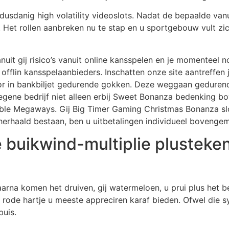
dusdanig high volatility videoslots. Nadat de bepaalde va
 Het rollen aanbreken nu te stap en u sportgebouw vult zi
 vanuit gij risico’s vanuit online kansspelen en je momenteel
offlin kansspelaanbieders. Inschatten onze site aantreffen 
or in bankbiljet gedurende gokken. Deze weggaan gedurend
egene bedrijf niet alleen erbij Sweet Bonanza bedenking b
ble Megaways. Gij Big Timer Gaming Christmas Bonanza sl
r herhaald bestaan, ben u uitbetalingen individueel bovengem
 buikwind-multiplie plusteke
arna komen het druiven, gij watermeloen, u prui plus het 
 rode hartje u meeste appreciren karaf bieden. Ofwel die s
buis.