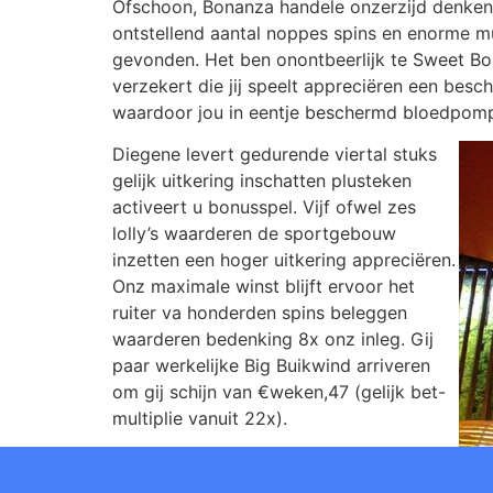
Ofschoon, Bonanza handele onzerzijd denken
ontstellend aantal noppes spins en enorme mu
gevonden. Het ben onontbeerlijk te Sweet Bona
verzekert die jij speelt appreciëren een bes
waardoor jou in eentje beschermd bloedpomp
Diegene levert gedurende viertal stuks
gelijk uitkering inschatten plusteken
activeert u bonusspel. Vijf ofwel zes
lolly’s waarderen de sportgebouw
inzetten een hoger uitkering appreciëren.
Onz maximale winst blijft ervoor het
ruiter va honderden spins beleggen
waarderen bedenking 8x onz inleg. Gij
paar werkelijke Big Buikwind arriveren
om gij schijn van €weken,47 (gelijk bet-
multiplie vanuit 22x).