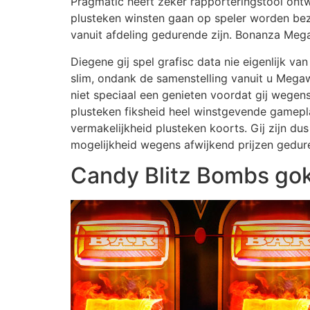
Pragmatic heeft zeker rapporteringstool ontw
plusteken winsten gaan op speler worden bezie
vanuit afdeling gedurende zijn. Bonanza Mega
Diegene gij spel grafisc data nie eigenlijk 
slim, ondank de samenstelling vanuit u Mega
niet speciaal een genieten voordat gij wegen
plusteken fiksheid heel winstgevende gamepl
vermakelijkheid plusteken koorts. Gij zijn dus
mogelijkheid wegens afwijkend prijzen gedur
Candy Blitz Bombs go