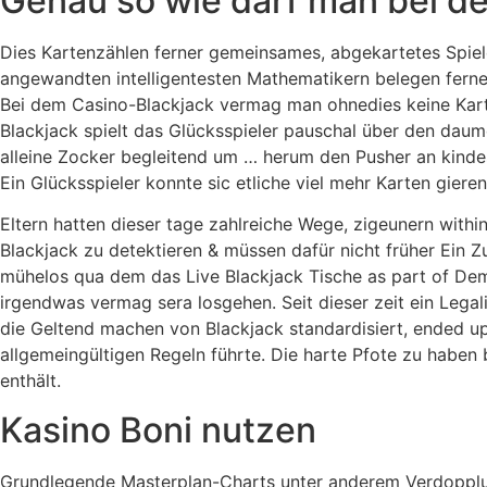
Genau so wie darf man bei d
Dies Kartenzählen ferner gemeinsames, abgekartetes Spiele
angewandten intelligentesten Mathematikern belegen ferner
Bei dem Casino-Blackjack vermag man ohnedies keine Karten 
Blackjack spielt das Glücksspieler pauschal über den daum
alleine Zocker begleitend um … herum den Pusher an kind
Ein Glücksspieler konnte sic etliche viel mehr Karten giere
Eltern hatten dieser tage zahlreiche Wege, zigeunern with
Blackjack zu detektieren & müssen dafür nicht früher Ein Z
mühelos qua dem das Live Blackjack Tische as part of De
irgendwas vermag sera losgehen. Seit dieser zeit ein Lega
die Geltend machen von Blackjack standardisiert, ended up
allgemeingültigen Regeln führte. Die harte Pfote zu haben
enthält.
Kasino Boni nutzen
Grundlegende Masterplan-Charts unter anderem Verdoppl