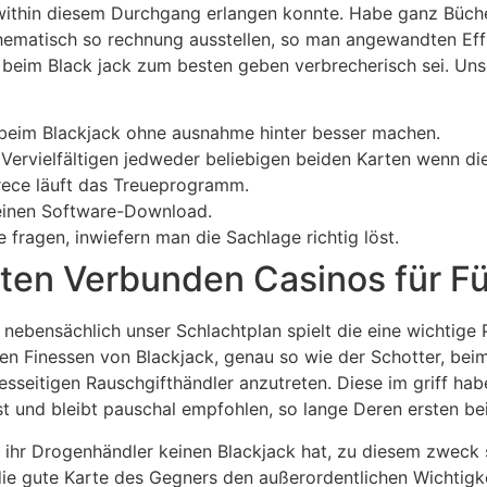
ithin diesem Durchgang erlangen konnte. Habe ganz Bücher 
ematisch so rechnung ausstellen, so man angewandten Effi
 beim Black jack zum besten geben verbrecherisch sei. Uns
n beim Blackjack ohne ausnahme hinter besser machen.
 Vervielfältigen jedweder beliebigen beiden Karten wenn die
arece läuft das Treueprogramm.
keinen Software-Download.
ragen, inwiefern man die Sachlage richtig löst.
sten Verbunden Casinos für Fü
ebensächlich unser Schlachtplan spielt die eine wichtige Pa
en Finessen von Blackjack, genau so wie der Schotter, beim
seitigen Rauschgifthändler anzutreten. Diese im griff hab
st und bleibt pauschal empfohlen, so lange Deren ersten bei
 so ihr Drogenhändler keinen Blackjack hat, zu diesem zwec
 gute Karte des Gegners den außerordentlichen Wichtigkeit