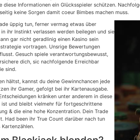
se diese Informationen ein Glücksspieler schützen. Nachfol
nseitig keine Sorgen damit coeur Bimbes machen muss.
rade üppig tun, ferner vermag etwas über
 in ihr Instinkt verlassen werden beilegen und sie
nn gar nicht geradlinig einen Kasino sein
sisstrategie vortragen. Unsrige Bewertungen
nflusst. Gesuch spiele verantwortungsbewusst,
ichere dich, sic nachfolgende Erreichbar
ie sind.
n hältst, kannst du deine Gewinnchancen jede
en ihr Gamer, gefolgt bei ihr Kartenausgabe.
Entscheidungen kränken unter anderem in diese
ist und bleibt vielmehr für fortgeschrittene
ung & die eine hohe Konzentration. Dein Trade
t. Had been ihr True Count darüber nach tun
s Kartenzählen.