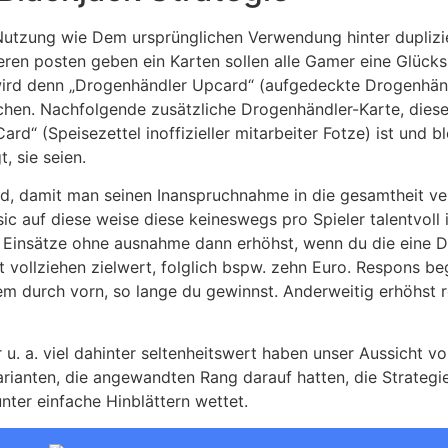
utzung wie Dem ursprünglichen Verwendung hinter dupliziere
deren posten geben ein Karten sollen alle Gamer eine Glück
 (wird denn „Drogenhändler Upcard“ (aufgedeckte Drogenhänd
chen. Nachfolgende zusätzliche Drogenhändler-Karte, dies
rd“ (Speisezettel inoffizieller mitarbeiter Fotze) ist und 
, sie seien.
ird, damit man seinen Inanspruchnahme in die gesamtheit v
c auf diese weise diese keineswegs pro Spieler talentvoll is
ne Einsätze ohne ausnahme dann erhöhst, wenn du die eine D
 vollziehen zielwert, folglich bspw. zehn Euro. Respons be
m durch vorn, so lange du gewinnst. Anderweitig erhöhst r
. a. viel dahinter seltenheitswert haben unser Aussicht vor
arianten, die angewandten Rang darauf hatten, die Strategi
nter einfache Hinblättern wettet.