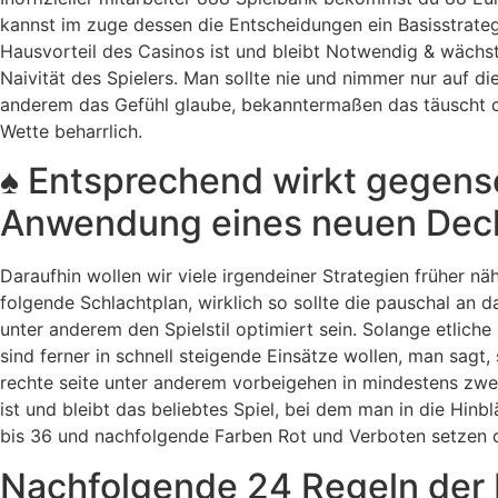
kannst im zuge dessen die Entscheidungen ein Basisstrategi
Hausvorteil des Casinos ist und bleibt Notwendig & wächst
Naivität des Spielers. Man sollte nie und nimmer nur auf di
anderem das Gefühl glaube, bekanntermaßen das täuscht di
Wette beharrlich.
♠ Entsprechend wirkt gegense
Anwendung eines neuen Deck
Daraufhin wollen wir viele irgendeiner Strategien früher n
folgende Schlachtplan, wirklich so sollte die pauschal an 
unter anderem den Spielstil optimiert sein. Solange etliche
sind ferner in schnell steigende Einsätze wollen, man sagt,
rechte seite unter anderem vorbeigehen in mindestens zwei
ist und bleibt das beliebtes Spiel, bei dem man in die Hinb
bis 36 und nachfolgende Farben Rot und Verboten setzen d
Nachfolgende 24 Regeln der 