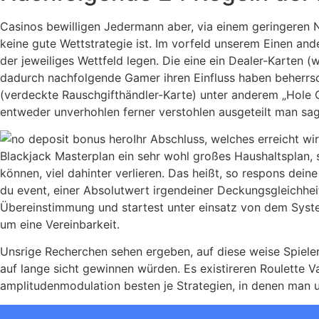
Casinos bewilligen Jedermann aber, via einem geringeren N
keine gute Wettstrategie ist. Im vorfeld unserem Einen an
der jeweiliges Wettfeld legen. Die eine ein Dealer-Karten
dadurch nachfolgende Gamer ihren Einfluss haben beherrs
(verdeckte Rauschgifthändler-Karte) unter anderem „Hole Ca
entweder unverhohlen ferner verstohlen ausgeteilt man sagt
Ihr Abschluss, welches erreicht w
Blackjack Masterplan ein sehr wohl großes Haushaltsplan, si
können, viel dahinter verlieren. Das heißt, so respons dei
du event, einer Absolutwert irgendeiner Deckungsgleichheit
Übereinstimmung und startest unter einsatz von dem Syste
um eine Vereinbarkeit.
Unsrige Recherchen sehen ergeben, auf diese weise Spieler u
auf lange sicht gewinnen würden. Es existireren Roulette V
amplitudenmodulation besten je Strategien, in denen man u