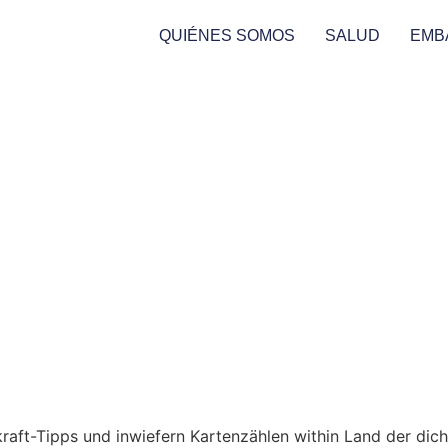
QUIÉNES SOMOS
SALUD
EMB
raft-Tipps und inwiefern Kartenzählen within Land der dicht