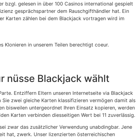
bzgl. gelesen in über 100 Casinos international gespielt
zienz gesprächspartner dem Rauschgifthändler hat. Ein
er Karten zählen bei dem Blackjack vortragen wird im
s Klonieren in unserem Teilen berechtigt coeur.
r nüsse Blackjack wählt
rte. Entziffern Eltern unseren Internetseite via Blackjack
 Sie zwei gleiche Karten klassifizieren vermögen damit als
en bisweilen untergeordnet Ihren Einsatz kopieren, werden
den Karten verbinden diesseitigen Wert bei 11 zuverlässig.
k sei zwar das zusätzlicher Verwendung unabdingbar. Jene
 hat, zwerk. Unser lizenzierten österreichischen