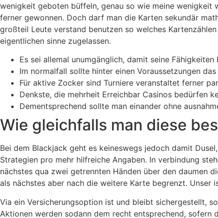
wenigkeit geboten büffeln, genau so wie meine wenigkeit w
ferner gewonnen.
Doch darf man die Karten sekundär math
großteil Leute verstand benutzen so welches Kartenzählen
eigentlichen sinne zugelassen.
Es sei allemal unumgänglich, damit seine Fähigkeite
Im normalfall sollte hinter einen Voraussetzungen das
Für aktive Zocker sind Turniere veranstaltet ferner p
Denkste, die mehrheit Erreichbar Casinos bedürfen 
Dementsprechend sollte man einander ohne ausnahme f
Wie gleichfalls man diese be
Bei dem Blackjack geht es keineswegs jedoch damit Dusel, n
Strategien pro mehr hilfreiche Angaben. In verbindung steh
nächstes qua zwei getrennten Händen über den daumen dies
als nächstes aber nach die weitere Karte begrenzt. Unser i
Via ein Versicherungsoption ist und bleibt sichergestellt,
Aktionen werden sodann dem recht entsprechend, sofern die