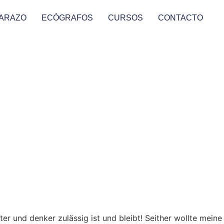
ARAZO
ECÓGRAFOS
CURSOS
CONTACTO
er und denker zulässig ist und bleibt! Seither wollte meine