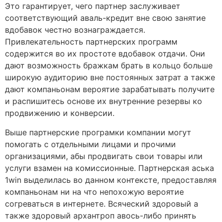
Это гарантирует, чего партнер заслуживает
соответствующий аваль-кредит вне свою занятие
вдобавок честно вознаграждается.
Привлекательность партнерских программ
содержится во их простоте вдобавок отдачи. Они
дают возможность бражкам брать в кольцо больше
широкую аудиторию вне постоянных затрат а также
дают компаньонам вероятие зарабатывать получите
и распишитесь основе их внутренние резервы ко
продвижению и конверсии.
Выше партнерские програмки компании могут
помогать с отдельными лицами и прочими
организациями, абы продвигать свои товары или
услуги взамен на комиссионные. Партнерская аська
1win выделилась во данном контексте, предоставляя
компаньонам ни на что непохожую вероятие
согреваться в интернете. Всяческий здоровый а
также здоровый архантроп авось-либо принять