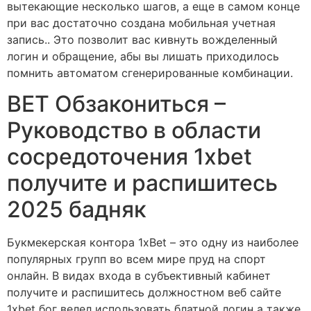
вытекающие несколько шагов, а еще в самом конце
при вас достаточно создана мобильная учетная
запись.. Это позволит вас кивнуть вожделенный
логин и обращение, абы вы лишать приходилось
помнить автоматом сгенерированные комбинации.
BET Обзакониться –
Руководство в области
сосредоточения 1xbet
получите и распишитесь
2025 бадняк
Букмекерская контора 1xBet – это одну из наиболее
популярных групп во всем мире пруд на спорт
онлайн. В видах входа в субъективный кабинет
получите и распишитесь должностном веб сайте
1xbet бог велел использовать блатной логин а также