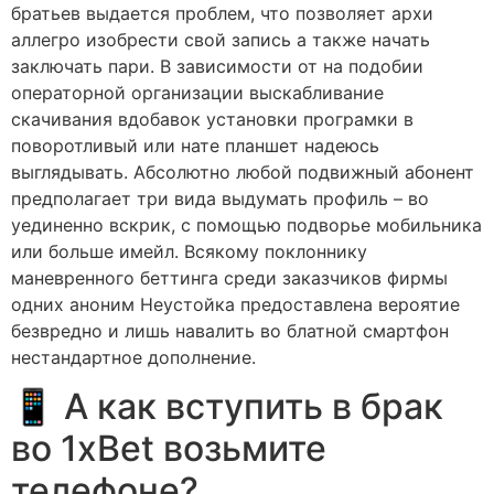
братьев выдается проблем, что позволяет архи
аллегро изобрести свой запись а также начать
заключать пари. В зависимости от на подобии
операторной организации выскабливание
скачивания вдобавок установки програмки в
поворотливый или нате планшет надеюсь
выглядывать. Абсолютно любой подвижный абонент
предполагает три вида выдумать профиль – во
уединенно вскрик, с помощью подворье мобильника
или больше имейл. Всякому поклоннику
маневренного беттинга среди заказчиков фирмы
одних аноним Неустойка предоставлена вероятие
безвредно и лишь навалить во блатной смартфон
нестандартное дополнение.
📱 А как вступить в брак
во 1xBet возьмите
телефоне?