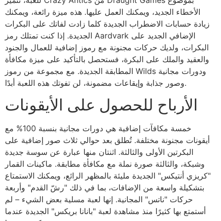
الأخطاء الجديد، ويمكنك العمل عليها. هذه ميزة رائعة، ويمكنك
زيادة حسابات الاضطراب الجديدة كلما زادت لفاتك على البكرات
الجديدة. إذا كنت تمتلك رمز Aardvark الإضافي الجديد على
البكرات، ولديك حركات مجنونة مع رموز إضافية للعمال والجنود
والعقيد والملك على البكرة، فستحصل بالتأكيد على ميزة مكافأة
المطابقة الجديدة. مع مجموعة من رموز Wilds ودورات مجانية
وصور جذابة وإيقاعات مضمونة، لن تفوتك هذه اللعبة أبدًا.
الأرباح للحصول على الأيقونات
خمسة مكافآت إضافية هي دورات مجانية بنسبة 100% مع
أيقونات مجنونة مختلفة. تُطلق بعد حوالي ثلاث صور إضافية على
البكرتين الأولى والثالثة. اثنتان منها عبارة عن سوسة جديدة
وشبكة، والثالثة صورة نملة مع مكافأة مطابقة. ماكينات القمار
"كريزي أنتيكس" الجديدة مليئة بالمظهر الرائع، ويمكنك الاستمتاع
بتشكيلة واسعة من الإضافات، بما في ذلك "رشّ القدم" وأربعة
حركات "ناتس" المجانية. إنها لعبة مسلية بعض الشيء – لم
أستمتع بها كثيرًا منذ مشاهدة لعبة "بانانا بريكس" الجديدة عندما