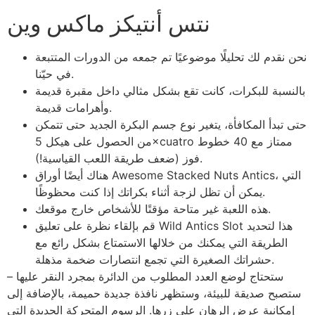
نتس أنتيكز ماكس وين
نحن نقدم لك تحليلًا موضوعيًا تم جمعه من الدورات المتتبعة
في حيّنا.
بالنسبة للبكرات، كانت تقع بشكل مثالي داخل مقبرة قديمة
وأهرامات قديمة.
حتى تبدأ المكافأة، يتغير نوع جسم البكرة الجديد حتى تتمكن
من الحصول على هيكل 5×cuatro ممتاز مع 40 خطوط
فوز (ضعف طريقة اللعب القياسية!).
هناك أيضًا أوراق Awesome Stacked Nuts Antics، التي
يمكن أن تظل لزجة أثناء بكراتك إذا كنت محظوظًا.
هذه اللعبة غير متاحة مؤقتًا للأشخاص خارج موقعك.
قم بإلقاء نظرة على تعليق Wild Antics Slot هذا لتحديد
الطريقة التي يمكنك من خلالها الاستمتاع بشكل رائع مع
حشراتك الصغيرة التي تجمع انتصارات ضخمة مذهلة.
ستحتاج لوضع العدد المطلوب من الدائرة بمجرد النقر عليها –
ستصبح صديقة للبيئة، وستظهر نافذة جديدة حميمة، بالإضافة إلى
إمكانية عرض الرهان على زرها. الرسوم المتحركة الجديدة التي