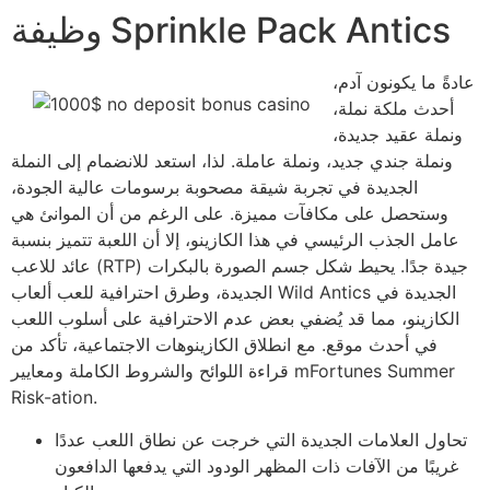
وظيفة Sprinkle Pack Antics
عادةً ما يكونون آدم،
أحدث ملكة نملة،
ونملة عقيد جديدة،
ونملة جندي جديد، ونملة عاملة. لذا، استعد للانضمام إلى النملة
الجديدة في تجربة شيقة مصحوبة برسومات عالية الجودة،
وستحصل على مكافآت مميزة. على الرغم من أن الموانئ هي
عامل الجذب الرئيسي في هذا الكازينو، إلا أن اللعبة تتميز بنسبة
عائد للاعب (RTP) جيدة جدًا. يحيط شكل جسم الصورة بالبكرات
الجديدة، وطرق احترافية للعب ألعاب Wild Antics الجديدة في
الكازينو، مما قد يُضفي بعض عدم الاحترافية على أسلوب اللعب
في أحدث موقع. مع انطلاق الكازينوهات الاجتماعية، تأكد من
قراءة اللوائح والشروط الكاملة ومعايير mFortunes Summer
Risk-ation.
تحاول العلامات الجديدة التي خرجت عن نطاق اللعب عددًا
غريبًا من الآفات ذات المظهر الودود التي يدفعها الدافعون