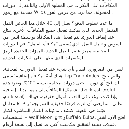
المكافآت على البكرات في الخطوة الأولى والثالثة إلى دورات
مجانية مع رموز Wilds المتجولة، مما يزيد من فرص الفوز.
ما عدد خطوط الدفع؟ يصل إلى 40 خلال هذا الحافز. النمل
المتنقل الجديد الذي يمكنك تفعيل جميع المكافآت الأخرى متاح
عند إيقاف الدورة. يتم تفعيل هذه المكافأة بواسطة اثنين من
السوس وعامل النمل الذي يُسمى "مكافأة العامل". في الدورات
المجانية، يتميز عامل النمل الجديد بالميزات الجديدة لرمز
المكسرات الذي يظهر على البكرات الجديدة.
ليس من الضروري القيام بأي شيء عند تفعيل الدورات المجانية.
هناك أيضًا مكافأة إضافية تُسمى Jep Train Antics، والتي تتيح
لك فتح أي دورة – حتى دورات مجانية بنسبة 100%. وتعود هذه
المكافأة إلى رموز بديلة إضافية (مثل aardvark وstressful
وcolossal). وإذا كنت ترغب في اللعب بأموال حقيقية، فهناك
معامل RTP عالي، مما يعني أن لديك فرصًا حقيقية للفوز بجوائز
قيّمة في اللعبة. اكتشف ماكينات القمار المباشرة لكبار
الشخصيات – Wolf Moonlight وBuffalo Bulbs، افتح الآن. اشترِ
عملات ذهبية لتحقيق مكاسب أكبر، قد تصل إلى تسعة أرقام.