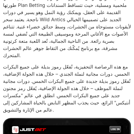
طورتها Plan Betting ملحمية ومسلية، حيث تتساقط السندانات
القديمة على العقل، ويمكنك رؤية النمل وهو يسير في دورات
ناجحة. يعتمد سحر Wild Antics الجديد على تصميمها الخيالي
لأيقونات مستوحاة من الحشرات، وسط حدائق خضراء غنية. تتناغم
الأصوات مع الأغاني المرحة وموسيقى الطبيعة التي تُضفي لمسة
بصرية رائعة. من الناحية الجمالية، تُعد اللعبة متعة كرتونية
مشرقة، مع برنامج يُمكّنك من التقاط جوهر عالم الحشرات
المتحرك.
مع هذه الرصاصة التحفيزية، تُفعّل رموز بديلة على جميع البكرات
الخمس. دورات مجانية لنملة الجندي – خلال هذه الجولة الإضافية،
تُفعّل رموز بديلة جديدة على جميع البكرات الخمس. دورات مجانية
لنملة الموظف – خلال هذه الجولة الإضافية، يُفعّل رمز مجنون
جديد على جميع البكرات الخمس. انطلق في عالم "مكسرات
أنتيكس" الرائع، حيث يجذب المظهر النابض بالحياة المشاركين إلى
عالم من الإثارة والتشويق.