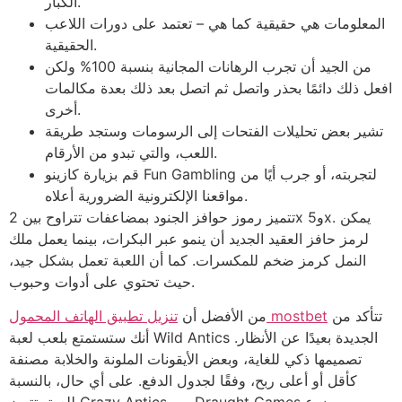
الكبار.
المعلومات هي حقيقية كما هي – تعتمد على دورات اللاعب
الحقيقية.
من الجيد أن تجرب الرهانات المجانية بنسبة 100% ولكن
افعل ذلك دائمًا بحذر واتصل ثم اتصل بعد ذلك بعدة مكالمات
أخرى.
تشير بعض تحليلات الفتحات إلى الرسومات وستجد طريقة
اللعب، والتي تبدو من الأرقام.
قم بزيارة كازينو Fun Gambling لتجربته، أو جرب أيًا من
مواقعنا الإلكترونية الضرورية أعلاه.
تتميز رموز حوافز الجنود بمضاعفات تتراوح بين 2x و5x. يمكن
لرمز حافز العقيد الجديد أن ينمو عبر البكرات، بينما يعمل ملك
النمل كرمز ضخم للمكسرات. كما أن اللعبة تعمل بشكل جيد،
حيث تحتوي على أدوات وحبوب.
تتأكد من
تنزيل تطبيق الهاتف المحمول mostbet
من الأفضل أن
أنك ستستمتع بلعب لعبة Wild Antics الجديدة بعيدًا عن الأنظار.
تصميمها ذكي للغاية، وبعض الأيقونات الملونة والخلابة مصنفة
كأقل أو أعلى ربح، وفقًا لجدول الدفع. على أي حال، بالنسبة
للعبة، تتميز Crazy Antics من Draught Games بموضوع