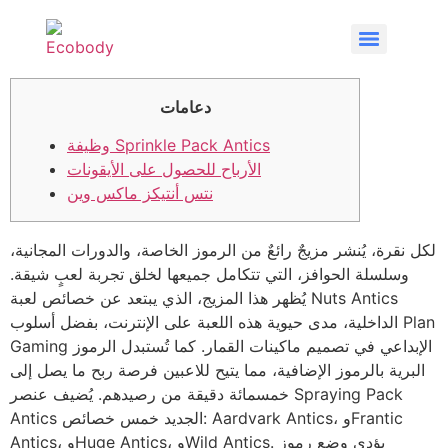
دعامات
وظيفة Sprinkle Pack Antics
الأرباح للحصول على الأيقونات
نتس أنتيكز ماكس وين
لكل نقرة، يُنشر مزيجٌ رائعٌ من الرموز الخاصة، والدورات المجانية،
وسلسلة الحوافز، التي تتكامل جميعها لخلق تجربة لعبٍ شيقة.
يُظهر هذا المزيج، الذي يبتعد عن خصائص لعبة Nuts Antics
الداخلية، مدى حيوية هذه اللعبة على الإنترنت، بفضل أسلوب Plan
Gaming الإبداعي في تصميم ماكينات القمار. كما تُستبدل الرموز
البرية بالرموز الإضافية، مما يتيح للاعبين فرصة ربح ما يصل إلى
خمسمائة دقيقة من رصيدهم. يُضيف عنصر Spraying Pack
Antics الجديد خمس خصائص: Aardvark Antics، وFrantic
يؤدي وضع رموز
Antics، وHuge Antics، وWild Antics.